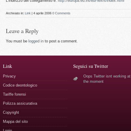
L’indirizzo del collegamento è:
http://europa.eu.int/eur-lex/it/index.html
Archiviato in:
Link
| 4 aprile 2006
0 Comments
Leave a Reply
You must be
logged in
to post a comment.
Link
Seguici su Twitter
Privacy
Oops Twitter isnt working at
the moment
Codice deontologico
Tariffe forensi
Polizza assicurativa
Copyright
Mappa del sito
Login