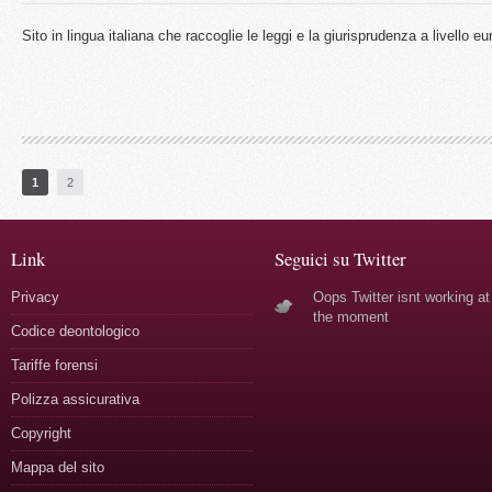
Sito in lingua italiana che raccoglie le leggi e la giurisprudenza a livello e
1
2
Link
Seguici su Twitter
Privacy
Oops Twitter isnt working at
the moment
Codice deontologico
Tariffe forensi
Polizza assicurativa
Copyright
Mappa del sito