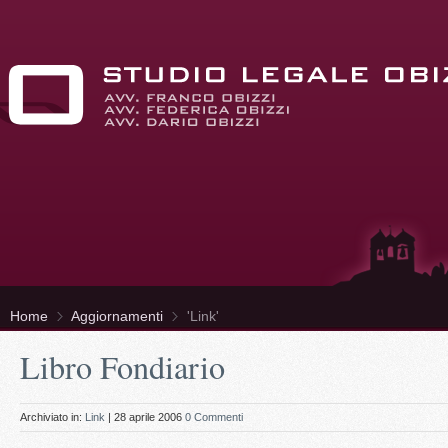
Home
Aggiornamenti
'Link'
Libro Fondiario
Archiviato in:
Link
| 28 aprile 2006
0 Commenti