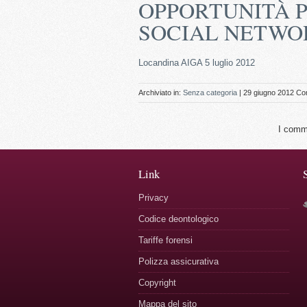
OPPORTUNITÀ P
SOCIAL NETWO
Locandina AIGA 5 luglio 2012
Archiviato in:
Senza categoria
| 29 giugno 2012
Co
I comme
Link
Privacy
Codice deontologico
Tariffe forensi
Polizza assicurativa
Copyright
Mappa del sito