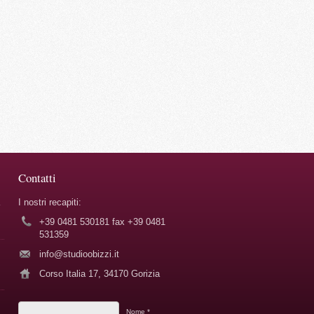
Contatti
I nostri recapiti:
+39 0481 530181 fax +39 0481
531359
info@studioobizzi.it
Corso Italia 17, 34170 Gorizia
Nome *