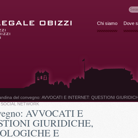
Chi siamo
Dove 
andina del convegno: AVVOCATI E INTERNET: QUESTIONI GIURID
 SOCIAL NETWORK
nvegno: AVVOCATI E
STIONI GIURIDICHE,
OLOGICHE E