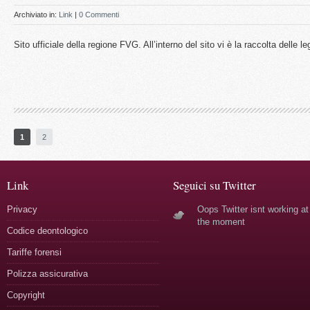
Archiviato in:
Link
|
0 Commenti
Sito ufficiale della regione FVG. All’interno del sito vi è la raccolta delle l
1
2
Link
Seguici su Twitter
Privacy
Oops Twitter isnt working at
the moment
Codice deontologico
Tariffe forensi
Polizza assicurativa
Copyright